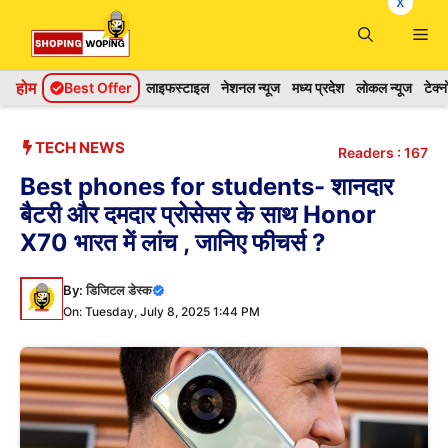
x
Skip
Me
to
content
होम
Best Offer
लाइफस्टाइल
नेशनल न्यूज
मध्य प्रदेश
लोकल न्यूज
टेक्
TECH NEWS
Readers :
167
Best phones for students- शानदार
बैटरी और दमदार प्रोसेसर के साथ Honor
X70 भारत में लांच , जानिए फीचर्स ?
By:
डिजिटल डेस्क
On: Tuesday, July 8, 2025 1:44 PM