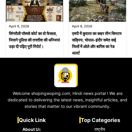
April 9, 2026
April 8, 2026
सिंगरौली पॉक्सो कोर्ट का वो फैसला,
एमपी में कुदरत का कहर तीन सिस्टम
जिसने पुलिस की तफ्तीश की धज्जियां
सक्रिय, भोपाल-इंदौर समेत कई
उड़ा दी पढ़िए पूरी रिपोर्ट।
जिलों में ओले और बारिश का रेड
अलर्ट
Welcome shopingwoping.com, Hindi news portal ! We are
dedicated to delivering the latest news, insightful articles, and
stories that matter to our vibrant community.
Quick Link
Top Categories
About U
s
राष्ट्रीय