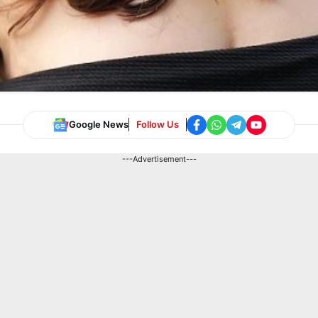
Google News
Follow Us
---Advertisement---