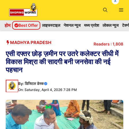
x
Skip
Me
to
content
होम
Best Offer
लाइफस्टाइल
नेशनल न्यूज
मध्य प्रदेश
लोकल न्यूज
टेक्
MADHYA PRADESH
Readers :
1,808
एसी दफ्तर छोड़ ज़मीन पर उतरे कलेक्टर सीधी में
विकास मिश्रा की सादगी बनी जनसेवा की नई
पहचान
By:
डिजिटल डेस्क
On: Saturday, April 4, 2026 7:28 PM