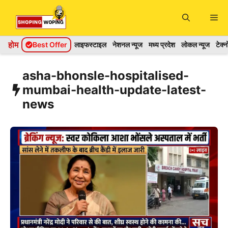
Skip
Me
to
content
होम
Best Offer
लाइफस्टाइल
नेशनल न्यूज
मध्य प्रदेश
लोकल न्यूज
टेक्
asha-bhonsle-hospitalised-
mumbai-health-update-latest-
news