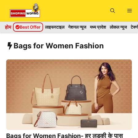
Skip
Me
to
content
होम
Best Offer
लाइफस्टाइल
नेशनल न्यूज
मध्य प्रदेश
लोकल न्यूज
टेक्
Bags for Women Fashion
Bags for Women Fashion- हर लड़की के पास