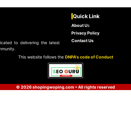
Quick Link
About U
s
Privacy Policy
Contact Us
ated to delivering the latest
ommunity.
This website follows the
DNPA's code of Conduct
© 2026 shopingwoping.com • All rights reserved