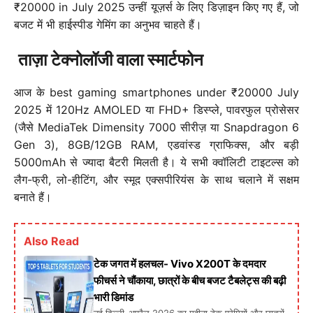
₹20000 in July 2025 उन्हीं यूज़र्स के लिए डिज़ाइन किए गए हैं, जो
बजट में भी हाईस्पीड गेमिंग का अनुभव चाहते हैं।
ताज़ा टेक्नोलॉजी वाला स्मार्टफोन
आज के best gaming smartphones under ₹20000 July
2025 में 120Hz AMOLED या FHD+ डिस्प्ले, पावरफुल प्रोसेसर
(जैसे MediaTek Dimensity 7000 सीरीज़ या Snapdragon 6
Gen 3), 8GB/12GB RAM, एडवांस्ड ग्राफिक्स, और बड़ी
5000mAh से ज्यादा बैटरी मिलती है। ये सभी क्वॉलिटी टाइटल्स को
लैग-फ्री, लो-हीटिंग, और स्मूद एक्सपीरियंस के साथ चलाने में सक्षम
बनाते हैं।
Also Read
टेक जगत में हलचल- Vivo X200T के दमदार
फीचर्स ने चौंकाया, छात्रों के बीच बजट टैबलेट्स की बढ़ी
भारी डिमांड
नई दिल्ली-अप्रैल 2026 का महीना टेक प्रेमियों और छात्रों