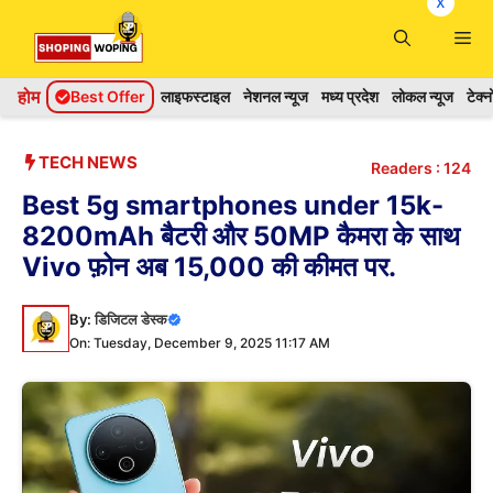
x
Skip
Me
to
content
होम
Best Offer
लाइफस्टाइल
नेशनल न्यूज
मध्य प्रदेश
लोकल न्यूज
टेक्
TECH NEWS
Readers :
124
Best 5g smartphones under 15k-
8200mAh बैटरी और 50MP कैमरा के साथ
Vivo फ़ोन अब 15,000 की कीमत पर.
By:
डिजिटल डेस्क
On: Tuesday, December 9, 2025 11:17 AM