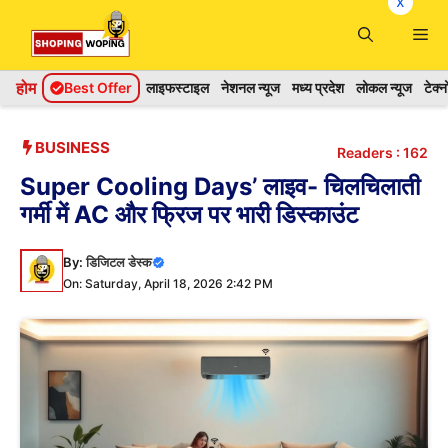
x
Skip
Me
to
content
होम
Best Offer
लाइफस्टाइल
नेशनल न्यूज
मध्य प्रदेश
लोकल न्यूज
टेक्
BUSINESS
Readers :
162
Super Cooling Days’ लाइव- चिलचिलाती
गर्मी में AC और फ्रिज पर भारी डिस्काउंट
By:
डिजिटल डेस्क
On: Saturday, April 18, 2026 2:42 PM