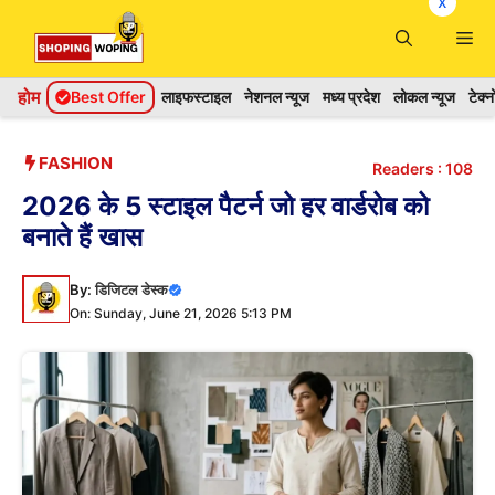
x
Skip
Me
to
content
होम
Best Offer
लाइफस्टाइल
नेशनल न्यूज
मध्य प्रदेश
लोकल न्यूज
टेक्
FASHION
Readers :
108
2026 के 5 स्टाइल पैटर्न जो हर वार्डरोब को
बनाते हैं खास
By:
डिजिटल डेस्क
On: Sunday, June 21, 2026 5:13 PM