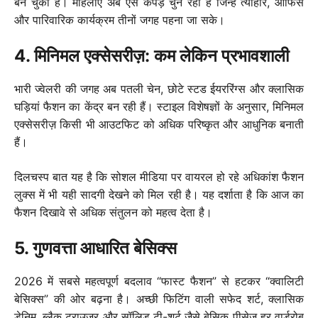
बन चुका है। महिलाएं अब ऐसे कपड़े चुन रही हैं जिन्हें त्योहार, ऑफिस
और पारिवारिक कार्यक्रम तीनों जगह पहना जा सके।
4. मिनिमल एक्सेसरीज़: कम लेकिन प्रभावशाली
भारी ज्वेलरी की जगह अब पतली चेन, छोटे स्टड ईयररिंग्स और क्लासिक
घड़ियां फैशन का केंद्र बन रही हैं। स्टाइल विशेषज्ञों के अनुसार, मिनिमल
एक्सेसरीज़ किसी भी आउटफिट को अधिक परिष्कृत और आधुनिक बनाती
हैं।
दिलचस्प बात यह है कि सोशल मीडिया पर वायरल हो रहे अधिकांश फैशन
लुक्स में भी यही सादगी देखने को मिल रही है। यह दर्शाता है कि आज का
फैशन दिखावे से अधिक संतुलन को महत्व देता है।
5. गुणवत्ता आधारित बेसिक्स
2026 में सबसे महत्वपूर्ण बदलाव “फास्ट फैशन” से हटकर “क्वालिटी
बेसिक्स” की ओर बढ़ना है। अच्छी फिटिंग वाली सफेद शर्ट, क्लासिक
डेनिम, ब्लैक ट्राउजर और सॉलिड टी-शर्ट जैसे बेसिक पीसेज़ हर वार्डरोब