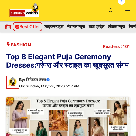
x
Skip
Me
to
content
होम
Best Offer
लाइफस्टाइल
नेशनल न्यूज
मध्य प्रदेश
लोकल न्यूज
टेक्
FASHION
Readers :
101
Top 8 Elegant Puja Ceremony
Dresses:परंपरा और स्टाइल का खूबसूरत संगम
By:
डिजिटल डेस्क
On: Sunday, May 24, 2026 5:17 PM