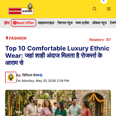
x
Skip
Me
to
content
होम
Best Offer
लाइफस्टाइल
नेशनल न्यूज
मध्य प्रदेश
लोकल न्यूज
टेक्
FASHION
Readers :
97
Top 10 Comfortable Luxury Ethnic
Wear: जहां शाही अंदाज मिलता है रोजमर्रा के
आराम से
By:
डिजिटल डेस्क
On: Monday, May 25, 2026 2:39 PM