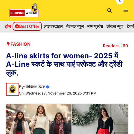
x
Skip
Me
to
content
होम
Best Offer
लाइफस्टाइल
नेशनल न्यूज
मध्य प्रदेश
लोकल न्यूज
टेक्
FASHION
Readers :
69
A-line skirts for women- 2025 में
A-Line स्कर्ट के साथ पाएं परफेक्ट और ट्रेंडी
लुक,
By:
डिजिटल डेस्क
On: Wednesday, November 26, 2025 3:31 PM