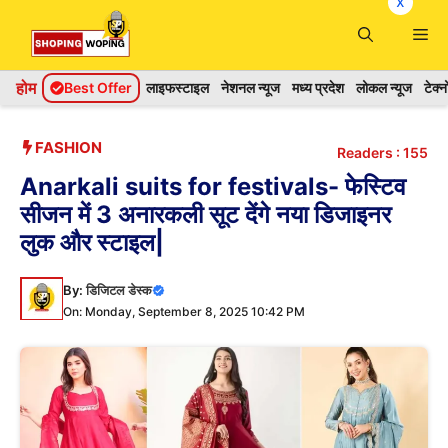
x
Skip
Me
to
content
होम
Best Offer
लाइफस्टाइल
नेशनल न्यूज
मध्य प्रदेश
लोकल न्यूज
टेक्
FASHION
Readers :
155
Anarkali suits for festivals- फेस्टिव
सीजन में 3 अनारकली सूट देंगे नया डिजाइनर
लुक और स्टाइल|
By:
डिजिटल डेस्क
On: Monday, September 8, 2025 10:42 PM