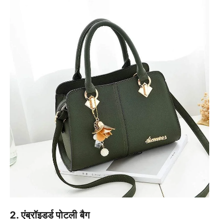
2. एंब्रॉइडर्ड पोटली बैग