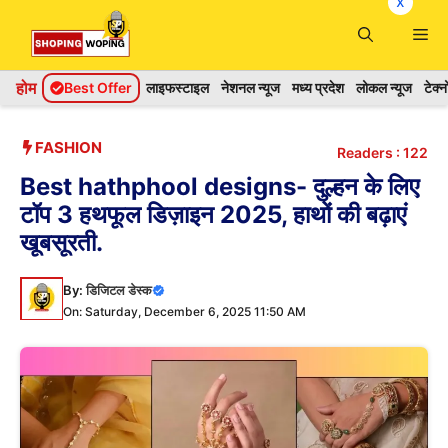
x
Skip
Me
to
content
होम
Best Offer
लाइफस्टाइल
नेशनल न्यूज
मध्य प्रदेश
लोकल न्यूज
टेक्
FASHION
Readers :
122
Best hathphool designs- दुल्हन के लिए
टॉप 3 हथफूल डिज़ाइन 2025, हाथों की बढ़ाएं
खूबसूरती.
By:
डिजिटल डेस्क
On: Saturday, December 6, 2025 11:50 AM