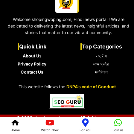
Welcome shopingwoping.com, Hindi news portal ! We are
dedicated to delivering the latest news, insightful articles, and
stories that matter to our vibrant community.
Quick Link
Top Categories
About U
s
राष्ट्रीय
Privacy Policy
मध्य प्रदेश
Contact Us
मनोरंजन
This website follows the
DNPA's code of Conduct
© 2026 shopingwoping.com • All rights reserved
Home
Watch Now
For You
Join us