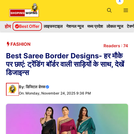
x
Skip
Me
to
content
होम
Best Offer
लाइफस्टाइल
नेशनल न्यूज
मध्य प्रदेश
लोकल न्यूज
टेक्
FASHION
Readers :
74
Best Saree Border Designs- हर मौके
पर छाएं: ट्रेंडिंग बॉर्डर वाली साड़ियों के साथ, देखें
डिजाइन्स
By:
डिजिटल डेस्क
On: Monday, November 24, 2025 9:36 PM