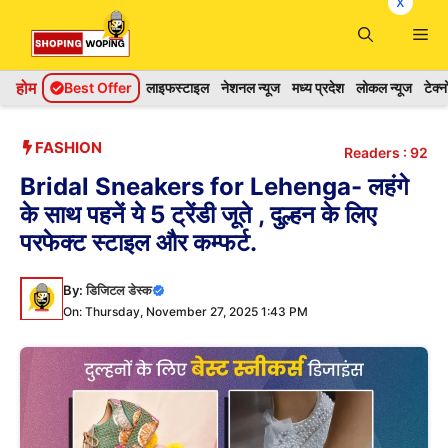
x
Skip
Me
to
content
होम
Best Offer
लाइफस्टाइल
नेशनल न्यूज
मध्य प्रदेश
लोकल न्यूज
टेक्
FASHION
Readers :
92
Bridal Sneakers for Lehenga- लहंगे
के साथ पहनें ये 5 ट्रेंडी जूते , दुल्हन के लिए
परफेक्ट स्टाइल और कम्फर्ट.
By:
डिजिटल डेस्क
On: Thursday, November 27, 2025 1:43 PM