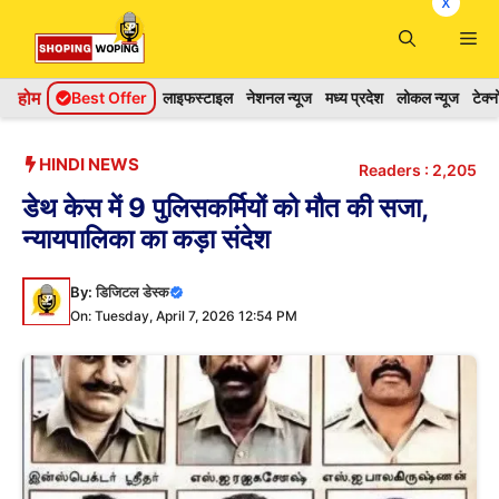
x
Skip
Me
to
content
होम
Best Offer
लाइफस्टाइल
नेशनल न्यूज
मध्य प्रदेश
लोकल न्यूज
टेक्
HINDI NEWS
Readers :
2,205
डेथ केस में 9 पुलिसकर्मियों को मौत की सजा,
न्यायपालिका का कड़ा संदेश
By:
डिजिटल डेस्क
On: Tuesday, April 7, 2026 12:54 PM