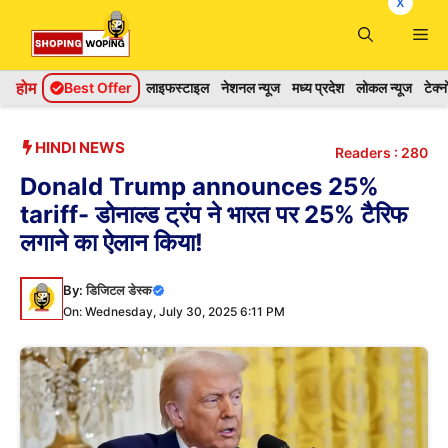
x
Skip
Me
to
content
होम
Best Offer
लाइफस्टाइल
नेशनल न्यूज
मध्य प्रदेश
लोकल न्यूज
टेक्
HINDI NEWS
Readers :
280
Donald Trump announces 25%
tariff- डोनाल्ड ट्रंप ने भारत पर 25% टैरिफ
लगाने का ऐलान किया!
By:
डिजिटल डेस्क
On: Wednesday, July 30, 2025 6:11 PM