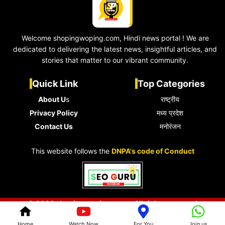
Welcome shopingwoping.com, Hindi news portal ! We are
dedicated to delivering the latest news, insightful articles, and
stories that matter to our vibrant community.
Quick Link
Top Categories
About U
s
राष्ट्रीय
Privacy Policy
मध्य प्रदेश
Contact Us
मनोरंजन
This website follows the
DNPA's code of Conduct
© 2026 shopingwoping.com • All rights reserved
Home
Watch Now
For You
Join us