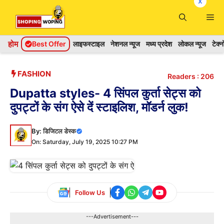
x
Skip
Me
to
content
होम
Best Offer
लाइफस्टाइल
नेशनल न्यूज
मध्य प्रदेश
लोकल न्यूज
टेक्
FASHION
Readers :
206
Dupatta styles- 4 सिंपल कुर्ता सेट्स को
दुपट्टों के संग ऐसे दें स्टाइलिश, मॉडर्न लुक!
By:
डिजिटल डेस्क
On: Saturday, July 19, 2025 10:27 PM
Follow Us
---Advertisement---