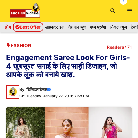
x
Skip
Me
to
content
होम
Best Offer
लाइफस्टाइल
नेशनल न्यूज
मध्य प्रदेश
लोकल न्यूज
टेक्
FASHION
Readers :
71
Engagement Saree Look For Girls-
4 खुबसूरत सगाई के लिए साड़ी डिजाइन, जो
आपके लुक को बनाये खाश.
By:
डिजिटल डेस्क
On: Tuesday, January 27, 2026 7:58 PM