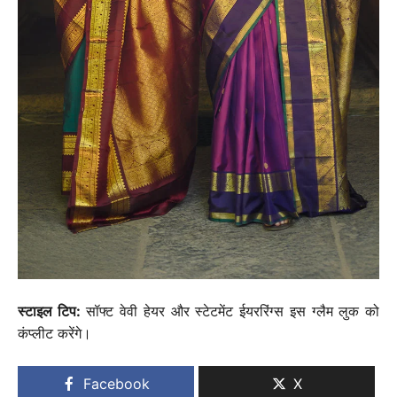
स्टाइल टिप:
सॉफ्ट वेवी हेयर और स्टेटमेंट ईयररिंग्स इस ग्लैम लुक को
कंप्लीट करेंगे।
Facebook
X