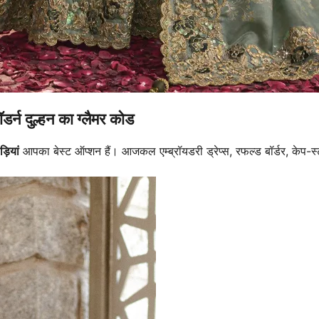
दुल्हन का ग्लैमर कोड
़ियां
आपका बेस्ट ऑप्शन हैं। आजकल एम्ब्रॉयडरी ड्रेप्स, रफल्ड बॉर्डर, केप-स्टा