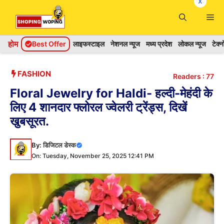
x
Skip
Me
to
content
होम
Best Offer
लाइफस्टाइल
नेशनल न्यूज
मध्य प्रदेश
लोकल न्यूज
टेक्
FASHION
Readers :
77
Floral Jewelry for Haldi- हल्दी-मेहंदी के
लिए 4 शानदार फ्लोरल ज्वेलरी ट्रेंड्स, दिखें
खुबसूरत.
By:
डिजिटल डेस्क
On: Tuesday, November 25, 2025 12:41 PM