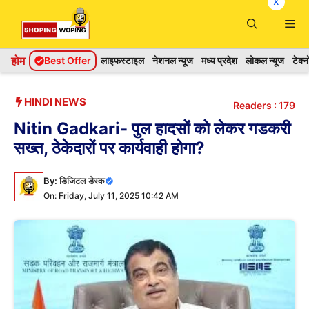
x
Skip
Me
to
content
होम
Best Offer
लाइफस्टाइल
नेशनल न्यूज
मध्य प्रदेश
लोकल न्यूज
टेक्
HINDI NEWS
Readers :
179
Nitin Gadkari- पुल हादसों को लेकर गडकरी
सख्त, ठेकेदारों पर कार्यवाही होगा?
By:
डिजिटल डेस्क
On: Friday, July 11, 2025 10:42 AM