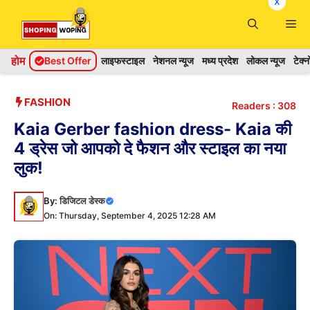
x
Skip
Me
to
content
होम
Best Offer
लाइफस्टाइल
नेशनल न्यूज
मध्य प्रदेश
लोकल न्यूज
टेक्
FASHION
Readers :
308
Kaia Gerber fashion dress- Kaia की
4 ड्रेस जो आपको दे फैशन और स्टाइल का नया
लुक!
By:
डिजिटल डेस्क
On: Thursday, September 4, 2025 12:28 AM