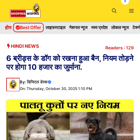
x
Skip
Me
to
content
होम
Best Offer
लाइफस्टाइल
नेशनल न्यूज
मध्य प्रदेश
लोकल न्यूज
टेक्
HINDI NEWS
Readers :
129
6 ब्रीड्स के डॉग को रखना हुआ बैन, नियम तोड़ने
पर होगा 10 हजार का जुर्माना.
By:
डिजिटल डेस्क
On: Thursday, October 30, 2025 1:10 PM