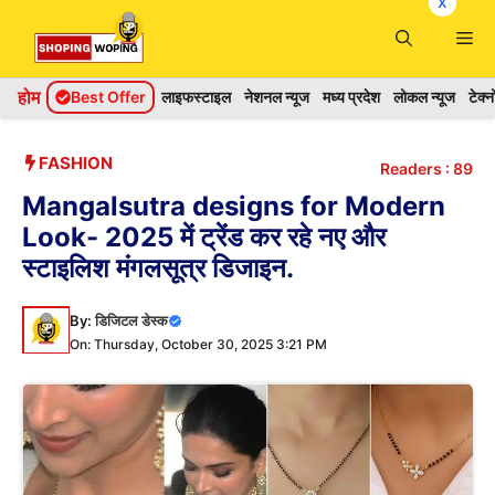
x
Skip
Me
to
content
होम
Best Offer
लाइफस्टाइल
नेशनल न्यूज
मध्य प्रदेश
लोकल न्यूज
टेक्
FASHION
Readers :
89
Mangalsutra designs for Modern
Look- 2025 में ट्रेंड कर रहे नए और
स्टाइलिश मंगलसूत्र डिजाइन.
By:
डिजिटल डेस्क
On: Thursday, October 30, 2025 3:21 PM