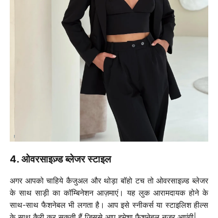
4. ओवरसाइज़्ड ब्लेजर स्टाइल
अगर आपको चाहिये कैजुअल और थोड़ा बॉहो टच तो ओवरसाइज़्ड ब्लेजर
के साथ साड़ी का कॉम्बिनेशन आज़माएं। यह लुक आरामदायक होने के
साथ-साथ फैशनेबल भी लगता है। आप इसे स्नीकर्स या स्टाइलिश हील्स
के साथ कैरी कर सकती हैं जिससे आप हमेशा फ़ैशनेबल नजर आएंगी|