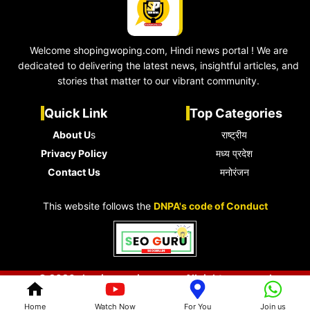
Welcome shopingwoping.com, Hindi news portal ! We are
dedicated to delivering the latest news, insightful articles, and
stories that matter to our vibrant community.
Quick Link
Top Categories
About U
s
राष्ट्रीय
Privacy Policy
मध्य प्रदेश
Contact Us
मनोरंजन
This website follows the
DNPA's code of Conduct
© 2026 shopingwoping.com • All rights reserved
Home
Watch Now
For You
Join us