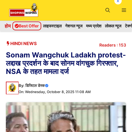
x
Skip
Me
to
content
होम
Best Offer
लाइफस्टाइल
नेशनल न्यूज
मध्य प्रदेश
लोकल न्यूज
टेक्
HINDI NEWS
Readers :
153
Sonam Wangchuk Ladakh protest-
लद्दाख प्रदर्शन के बाद सोनम वांगचुक गिरफ्तार,
NSA के तहत मामला दर्ज
By:
डिजिटल डेस्क
On: Wednesday, October 8, 2025 11:08 AM