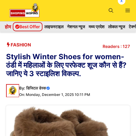
x
Skip
Me
to
content
होम
Best Offer
लाइफस्टाइल
नेशनल न्यूज
मध्य प्रदेश
लोकल न्यूज
टेक्
FASHION
Readers :
127
Stylish Winter Shoes for women-
ठंडी में महिलाओं के लिए परफेक्ट शूज कौन से हैं?
जानिए ये 3 स्टाइलिश विकल्प.
By:
डिजिटल डेस्क
On: Monday, December 1, 2025 10:11 PM