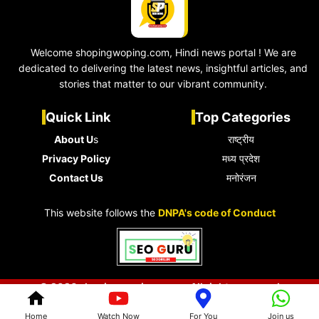
Welcome shopingwoping.com, Hindi news portal ! We are
dedicated to delivering the latest news, insightful articles, and
stories that matter to our vibrant community.
Quick Link
Top Categories
About U
s
राष्ट्रीय
Privacy Policy
मध्य प्रदेश
Contact Us
मनोरंजन
This website follows the
DNPA's code of Conduct
© 2026 shopingwoping.com • All rights reserved
Home
Watch Now
For You
Join us