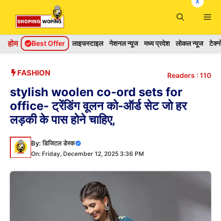
x
Skip
Me
to
content
होम
Best Offer
लाइफस्टाइल
नेशनल न्यूज
मध्य प्रदेश
लोकल न्यूज
टेक्
FASHION
Readers :
110
stylish woolen co-ord sets for
office- ट्रेंडिंग वूलन को-ऑर्ड सेट जो हर
लड़की के पास होने चाहिए,
By:
डिजिटल डेस्क
On: Friday, December 12, 2025 3:36 PM