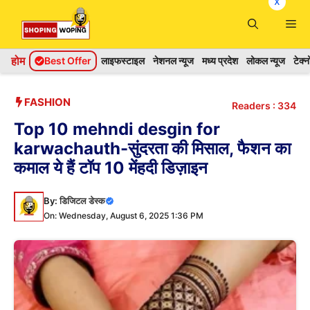
x
Skip
Me
to
content
होम
Best Offer
लाइफस्टाइल
नेशनल न्यूज
मध्य प्रदेश
लोकल न्यूज
टेक्
FASHION
Readers :
334
Top 10 mehndi desgin for
karwachauth-सुंदरता की मिसाल, फैशन का
कमाल ये हैं टॉप 10 मेंहदी डिज़ाइन
By:
डिजिटल डेस्क
On: Wednesday, August 6, 2025 1:36 PM