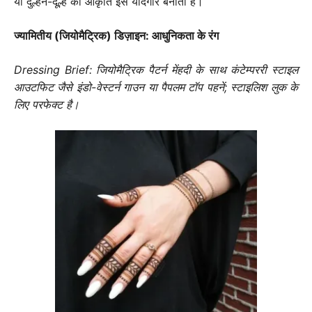
या दुल्हन-दूल्हे की आकृति इसे यादगार बनाती है।
ज्यामितीय (जियोमैट्रिक) डिज़ाइन: आधुनिकता के रंग
Dressing Brief: जियोमैट्रिक पैटर्न मेंहदी के साथ कंटेम्पररी स्टाइल
आउटफिट जैसे इंडो-वेस्टर्न गाउन या पैपलम टॉप पहनें; स्टाइलिश लुक के
लिए परफेक्ट है।