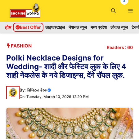
x
Skip
Me
to
content
होम
Best Offer
लाइफस्टाइल
नेशनल न्यूज
मध्य प्रदेश
लोकल न्यूज
टेक्
FASHION
Readers :
60
Polki Necklace Designs for
Wedding- शादी और फेस्टिव लुक के लिए 4
शाही नेकलेस के नये डिजाइन्स, देंगे रॉयल लुक.
By:
डिजिटल डेस्क
On: Tuesday, March 10, 2026 12:20 PM