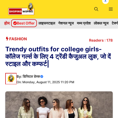
x
Skip
Me
to
content
होम
Best Offer
लाइफस्टाइल
नेशनल न्यूज
मध्य प्रदेश
लोकल न्यूज
टेक्
FASHION
Readers :
178
Trendy outfits for college girls-
कॉलेज गर्ल्स के लिए 4 ट्रेंडी कैजुअल लुक, जो दें
स्टाइल और कम्फर्ट|
By:
डिजिटल डेस्क
On: Monday, August 11, 2025 11:20 PM