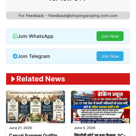
For Feedback - Feedback@shopingwoping.com.com
Join WhatsApp
Join Now
Join Telegram
Join Now
Related News
June 21, 2026
June 5, 2026
Casual Summer Outfits
सिंगरौली कोर्ट का बड़ा फैसला, SC-