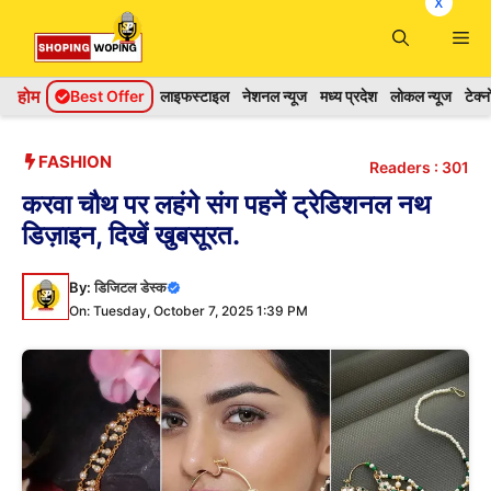
x
Skip
Me
to
content
होम
Best Offer
लाइफस्टाइल
नेशनल न्यूज
मध्य प्रदेश
लोकल न्यूज
टेक्
FASHION
Readers :
301
करवा चौथ पर लहंगे संग पहनें ट्रेडिशनल नथ
डिज़ाइन, दिखें खुबसूरत.
By:
डिजिटल डेस्क
On: Tuesday, October 7, 2025 1:39 PM