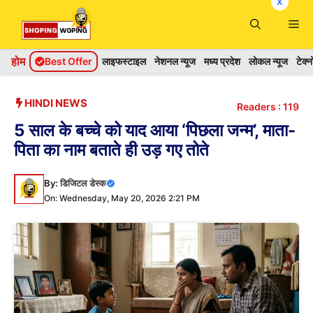
x
Skip
Me
to
content
होम
Best Offer
लाइफस्टाइल
नेशनल न्यूज
मध्य प्रदेश
लोकल न्यूज
टेक्
HINDI NEWS
Readers :
119
5 साल के बच्चे को याद आया ‘पिछला जन्म’, माता-
पिता का नाम बताते ही उड़ गए तोते
By:
डिजिटल डेस्क
On: Wednesday, May 20, 2026 2:21 PM