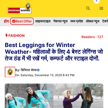
x
Skip
Me
to
content
होम
Best Offer
लाइफस्टाइल
नेशनल न्यूज
मध्य प्रदेश
लोकल न्यूज
टेक्
FASHION
Readers :
127
Best Leggings for Winter
Weather- महिलाओं के लिए 4 बेस्ट लेगिंग्स जो
तेज ठंड में भी रखें गर्म, कम्फर्ट और स्टाइल दोनों.
By:
डिजिटल डेस्क
On: Saturday, December 13, 2025 8:43 PM